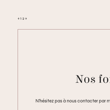
«
1
2
»
Nos fo
N'hésitez pas à nous contacter par m