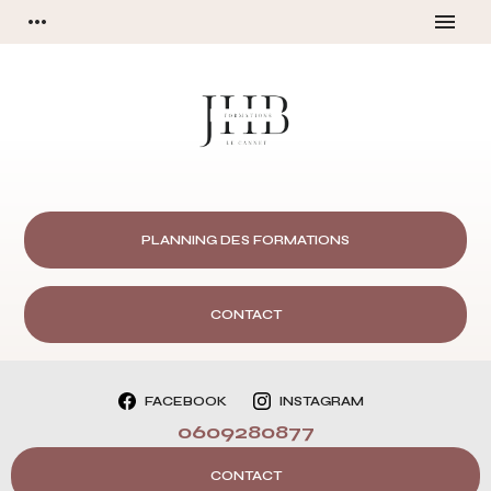
Panneau de gestion des cookies
more_horiz
menu
PLANNING DES FORMATIONS
CONTACT
FACEBOOK
INSTAGRAM
0609280877
CONTACT