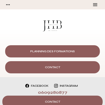
Panneau de gestion des cookies
more_horiz
menu
PLANNING DES FORMATIONS
CONTACT
FACEBOOK
INSTAGRAM
0609280877
CONTACT